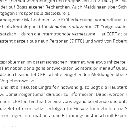
en Sicherheitsbedrohungen und Ereignissen aktiv. Dies geschi
oder auf Basis eigener Recherchen. Auch Meldungen über Sic
tgegen ("responsible disclosure").
vorbeugende Maßnahmen, wie Früherkennung, Vorbereitung für 
ch als Kontaktpunkt für sicherheitsrelevante IKT-Ereignisse i
tzlich – durch die internationale Vernetzung – ist CERT.at au
steht derzeit aus neun Personen (7 FTE) und wird von Robert 
tsproblemen im österreichischen Internet, wie etwa infizier
ERT.at neben der eigens entwickelten Sensorik primär auf Quel
sätzlich bearbeitet CERT.at alle eingehenden Meldungen über
e Vorgehensweise.
nd ist ein akutes Eingreifen notwendig, so liegt die Hauptarbe
 bzw. Domaineigentümer darüber zu informieren. Dabei werden 
nen. CERT.at hat hierbei eine vorwiegend beratende und unte
die Betroffenen selbst erfolgen. Im Einsatz für mehr InternetS
nen regen Informations- und Erfahrungsaustausch mit Expert