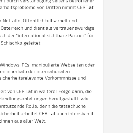
eht durch Verständigung seitens betroffener
herheitsprobleme von Dritten nimmt CERT.at
Notfälle, Öffentlichkeitsarbeit und
n Österreich und dient als vertrauenswürdige
ch der "international sichtbare Partner" für
Schischka geleitet.
te Windows-PCs, manipulierte Webseiten oder
len innerhalb der internationalen
 sicherheitsrelevante Vorkommnisse und
it von CERT.at in weiterer Folge darin, die
Handlungsanleitungen bereitgestellt, wie
rstützende Rolle, denn die tatsächliche
icherheit arbeitet CERT.at auch intensiv mit
Innen aus aller Welt.