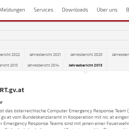
Meldungen
Services
Downloads
Über uns
B
bericht 2022
Jahresbericht 2021
Jahresbericht 2020
Jahresber
ericht 2015
Jahresbericht 2014
Jahresbericht 2013
RT.gv.at
hr
 ist das österreichische Computer Emergency Response Team
gv.at vom Bundeskanzleramt in Kooperation mit nic.at eingeri
 Emergency Response Teams sind mit jenen einer Feuerwehr ve