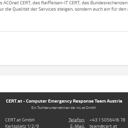
s ACOnet CERT, das Raiffeisen-IT CERT, das Bundesrechenze
r die Qualität der Services steigen, sondern auch ein für den
CERT.at - Computer Emergency Response Team Austria
Ein Tochterunternehmen der nic.at GmbH.
CERT.at GmbH
Telefon:
+43 1 5056416 78
Karlsplatz 1/2/9
E-Mail:
team@cert.at