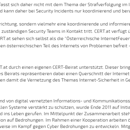
asst sich daher nicht mit dem Thema der Strafverfolgung im In
nd kann daher bei Security Incidents nur koordinierend und be
nrichtung, sondern vielmehr eine koordinierende und informier
d zuständigen Security Teams in Kontakt tritt. CERT.at verfüg
.at sehen sich selbst als die "Österreichische InternetFeuerwe
 österreichischen Teil des Internets von Problemen befreit –
T.at durch einen eigenen CERT-Beirat unterstützt. Dieser bri
s Beirats repräsentieren dabei einen Querschnitt der Internet
en damit die Vernetzung des Themas Internet-Sicherheit in Ges
end von digital vernetzten Informations- und Kommunikations
len Systeme verstärkt zu schützen, wurde Ende 2011 auf Initi
 ins Leben gerufen. Im Mittelpunkt der Zusammenarbeit stehe
ion auf Bedrohungen. Im Rahmen einer Kooperation arbeiten ö
weise im Kampf gegen Cyber Bedrohungen zu entwickeln. Mitg