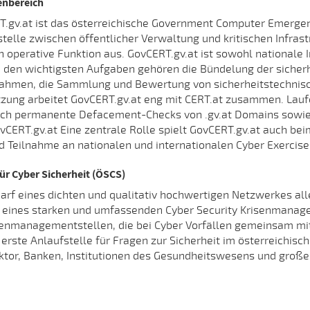
enbereich
.gv.at ist das österreichische Government Computer Emergen
stelle zwischen öffentlicher Verwaltung und kritischen Infras
h operative Funktion aus. GovCERT.gv.at ist sowohl nationale 
Zu den wichtigsten Aufgaben gehören die Bündelung der sicher
ahmen, die Sammlung und Bewertung von sicherheitstechnisc
tzung arbeitet GovCERT.gv.at eng mit CERT.at zusammen. Lauf
auch permanente Defacement-Checks von .gv.at Domains so
ovCERT.gv.at Eine zentrale Rolle spielt GovCERT.gv.at auch be
 Teilnahme an nationalen und internationalen Cyber Exercise
für Cyber Sicherheit (ÖSCS)
darf eines dichten und qualitativ hochwertigen Netzwerkes all
ng eines starken und umfassenden Cyber Security Krisenmana
senmanagementstellen, die bei Cyber Vorfällen gemeinsam mit
 erste Anlaufstelle für Fragen zur Sicherheit im österreichisch
tor, Banken, Institutionen des Gesundheitswesens und große I