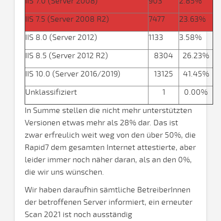
IIS 7.0 (Server 2008)
903
2.85%
IIS 7.5 (Server 2008 R2)
7477
23.63%
IIS 8.0 (Server 2012)
1133
3.58%
IIS 8.5 (Server 2012 R2)
8304
26.23%
IIS 10.0 (Server 2016/2019)
13125
41.45%
Unklassifiziert
1
0.00%
In Summe stellen die nicht mehr unterstützten
Versionen etwas mehr als 28% dar. Das ist
zwar erfreulich weit weg von den über 50%, die
Rapid7 dem gesamten Internet attestierte, aber
leider immer noch näher daran, als an den 0%,
die wir uns wünschen.
Wir haben daraufhin sämtliche BetreiberInnen
der betroffenen Server informiert, ein erneuter
Scan 2021 ist noch ausständig