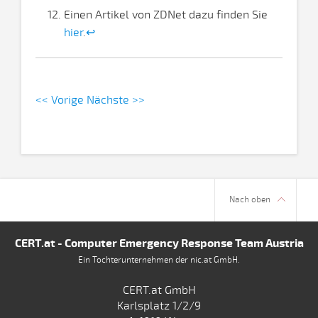
Einen Artikel von ZDNet dazu finden Sie
hier
.
↩
<< Vorige
Nächste >>
Nach oben
CERT.at - Computer Emergency Response Team Austria
Ein Tochterunternehmen der nic.at GmbH.
CERT.at GmbH
Karlsplatz 1/2/9