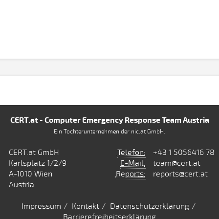
CERT.at - Computer Emergency Response Team Austria
Ein Tochterunternehmen der nic.at GmbH.
CERT.at GmbH
Telefon:
+43 1 5056416 78
Karlsplatz 1/2/9
E-Mail:
team@cert.at
A-1010 Wien
Reports:
reports@cert.at
Austria
Impressum
Kontakt
Datenschutzerklärung
Barrierefreiheitserklärung