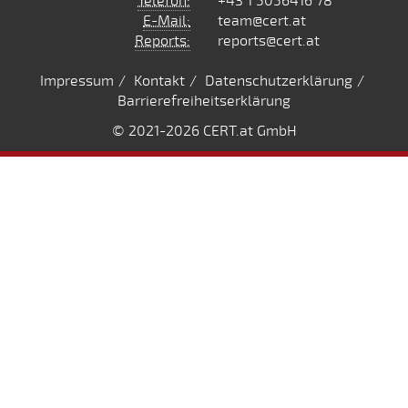
Telefon:
+43 1 5056416 78
E-Mail:
team@cert.at
Reports:
reports@cert.at
Impressum
Kontakt
Datenschutzerklärung
Barrierefreiheitserklärung
© 2021
-2026 CERT.at GmbH