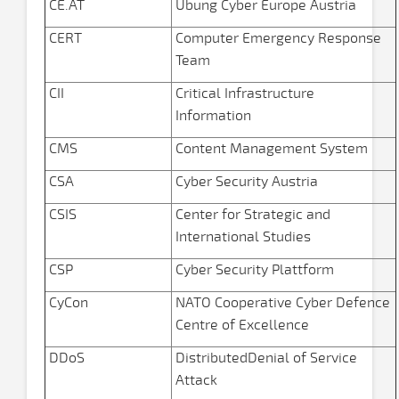
CE.AT
Übung Cyber Europe Austria
CERT
Computer Emergency Response
Team
CII
Critical Infrastructure
Information
CMS
Content Management System
CSA
Cyber Security Austria
CSIS
Center for Strategic and
International Studies
CSP
Cyber Security Plattform
CyCon
NATO Cooperative Cyber Defence
Centre of Excellence
DDoS
DistributedDenial of Service
Attack