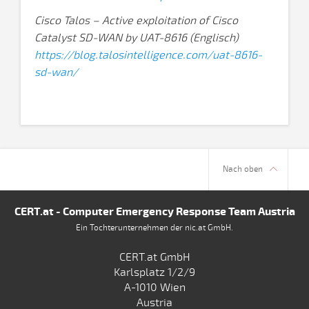
Cisco Talos – Active exploitation of Cisco
Catalyst SD-WAN by UAT-8616 (Englisch)
https://blog.talosintelligence.com/uat-8616-
sd-wan/
Nach oben
CERT.at - Computer Emergency Response Team Austria
Ein Tochterunternehmen der nic.at GmbH.
CERT.at GmbH
Karlsplatz 1/2/9
A-1010 Wien
Austria