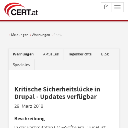
maste
naviga
›
Meldungen
›
Warnungen
›
Show
Warnungen
Aktuelles
Tagesberichte
Blog
Spezielles
Kritische Sicherheitslücke in
Drupal - Updates verfügbar
29. März 2018
Beschreibung
In der verbreiteten CMS-Software Drupal ist