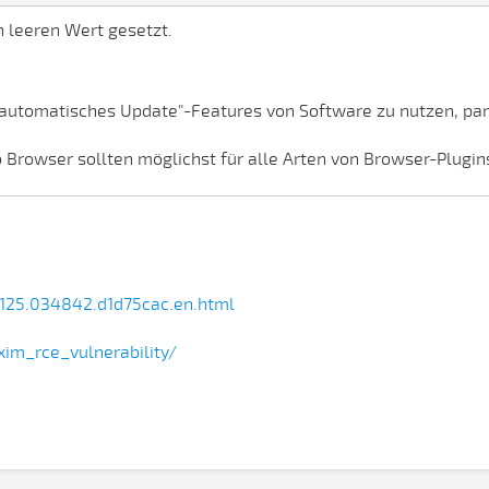
n leeren Wert gesetzt.
"automatisches Update"-Features von Software zu nutzen, par
b Browser sollten möglichst für alle Arten von Browser-Plugi
1125.034842.d1d75cac.en.html
xim_rce_vulnerability/