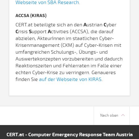
Webseite von SBA Research
.
ACCSA (KIRAS)
CERT.at beteiligte sich an den
A
ustrian
C
yber
C
risis
S
upport
A
ctivities (ACCSA), die darauf
abzielen, AkteurInnen im staatlichen Cyber-
Krisenmanagement (CKM) auf Cyber-Krisen mit
umfangreichen Schulungs-, Übungs- und
Auswertekonzepten vorzubereiten und dadurch
Reaktionszeiten und Fehlerraten im Falle einer
echten Cyber-Krise zu verringern. Genaueres
finden Sie
auf der Webseite von KIRAS
.
Nach oben
CERT.at - Computer Emergency Response Team Austria