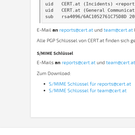
uid   CERT.at (Incidents) <report
uid   CERT.at (General Communicat
sub   rsa4096/6AC1052761C75D8D 20
E-Mail
an
reports@cert.at
und
team@cert.at
Alle PGP Schlüssel von CERT.at finden sich
S/MIME Schlüssel
E-Mails
an
reports@cert.at
und
team@cert.a
Zum Download:
S/MIME Schlüssel für reports@cert.at
S/MIME Schlüssel für team@cert.at