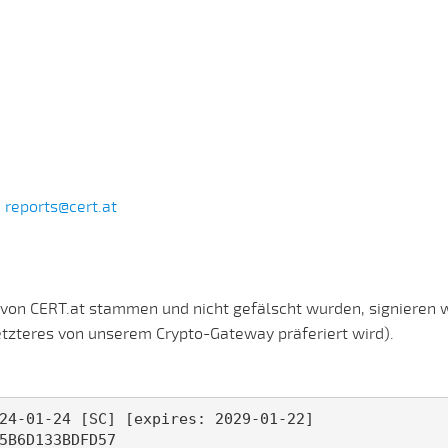
:
reports@cert.at
on CERT.at stammen und nicht gefälscht wurden, signieren wi
tzteres von unserem Crypto-Gateway präferiert wird).
24-01-24 [SC] [expires: 2029-01-22]
5B6D133BDFD57