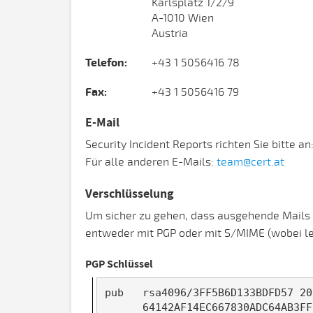
Karlsplatz 1/2/9
A-1010 Wien
Austria
Telefon:
+43 1 5056416 78
Fax:
+43 1 5056416 79
E-Mail
Security Incident Reports richten Sie bitte an
Für alle anderen E-Mails:
team@cert.at
Verschlüsselung
Um sicher zu gehen, dass ausgehende Mails v
entweder mit PGP oder mit S/MIME (wobei le
PGP Schlüssel
pub   rsa4096/3FF5B6D133BDFD57 20
      64142AF14EC667830ADC64AB3FF