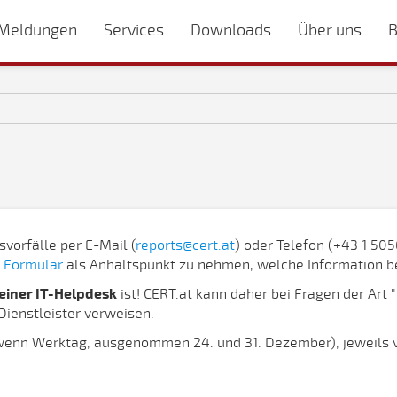
Meldungen
Services
Downloads
Über uns
B
vorfälle per E-Mail (
reports@cert.at
) oder Telefon (+43 1 50
s
Formular
als Anhaltspunkt zu nehmen, welche Information be
einer IT-Helpdesk
ist! CERT.at kann daher bei Fragen der Art 
ienstleister verweisen.
(wenn Werktag, ausgenommen 24. und 31. Dezember), jeweils v