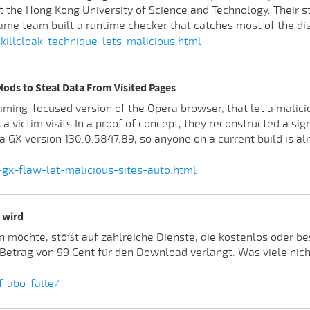
 the Hong Kong University of Science and Technology. Their st
me team built a runtime checker that catches most of the dis
llcloak-technique-lets-malicious.html
Mods to Steal Data From Visited Pages
ming-focused version of the Opera browser, that let a malicio
s a victim visits.In a proof of concept, they reconstructed a si
Opera GX version 130.0.5847.89, so anyone on a current build is 
x-flaw-let-malicious-sites-auto.html
 wird
n möchte, stößt auf zahlreiche Dienste, die kostenlos oder b
r Betrag von 99 Cent für den Download verlangt. Was viele nic
f-abo-falle/