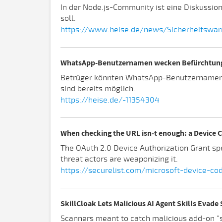
In der Node.js-Community ist eine Diskussio
soll.
https://www.heise.de/news/Sicherheitswar
WhatsApp-Benutzernamen wecken Befürchtunge
Betrüger könnten WhatsApp-Benutzernamen b
sind bereits möglich.
https://heise.de/-11354304
When checking the URL isn-t enough: a Device C
The OAuth 2.0 Device Authorization Grant spe
threat actors are weaponizing it.
https://securelist.com/microsoft-device-co
SkillCloak Lets Malicious AI Agent Skills Evade 
Scanners meant to catch malicious add-on "s