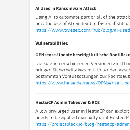
AI Used in Ransomware Attack
Using AI to automate part or all of the attac
how the use of AI can lead to faster, if still 
https://www.truesec.com/hub/blog/ai-use
Vulnerabilities
OPNsense-Update beseitigt kritische Rootlücke
Die kürzlich erschienenen Versionen 26.1.11 
bringen Sicherheitsfixes mit. Unter den gesc
bestimmten Voraussetzungen zur Rechteausw
https://www.heise.de/news/OPNsense-Update
HestiaCP Admin Takeover & RCE
A low privileged user in HestiaCP can exploit
needs to be applied manually until HestiaCP
https://projectblack.io/blog/hestiacp-admi