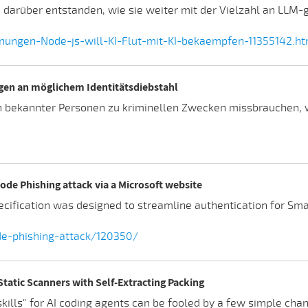
n darüber entstanden, wie sie weiter mit der Vielzahl an LLM
nungen-Node-js-will-KI-Flut-mit-KI-bekaempfen-11355142.ht
n an möglichem Identitätsdiebstahl
ekannter Personen zu kriminellen Zwecken missbrauchen, w
ode Phishing attack via a Microsoft website
cification was designed to streamline authentication for Smart
de-phishing-attack/120350/
Static Scanners with Self-Extracting Packing
kills" for AI coding agents can be fooled by a few simple ch