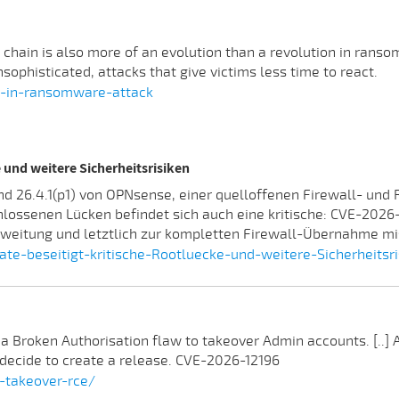
k chain is also more of an evolution than a revolution in rans
unsophisticated, attacks that give victims less time to react.
d-in-ransomware-attack
 und weitere Sicherheitsrisiken
und 26.4.1(p1) von OPNsense, einer quelloffenen Firewall- und
hlossenen Lücken befindet sich auch eine kritische: CVE-2026
eitung und letztlich zur kompletten Firewall-Übernahme m
-beseitigt-kritische-Rootluecke-und-weitere-Sicherheitsri
 a Broken Authorisation flaw to takeover Admin accounts. [..] 
 decide to create a release. CVE-2026-12196
n-takeover-rce/