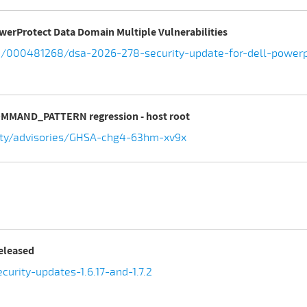
owerProtect Data Domain Multiple Vulnerabilities
/000481268/dsa-2026-278-security-update-for-dell-powerp
OMMAND_PATTERN regression - host root
urity/advisories/GHSA-chg4-63hm-xv9x
released
rity-updates-1.6.17-and-1.7.2