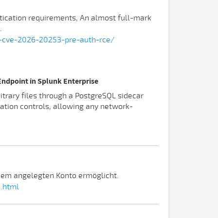
ntication requirements, An almost full-mark
.
e-cve-2026-20253-pre-auth-rce/
Endpoint in Splunk Enterprise
itrary files through a PostgreSQL sidecar
cation controls, allowing any network-
edem angelegten Konto ermöglicht.
.html