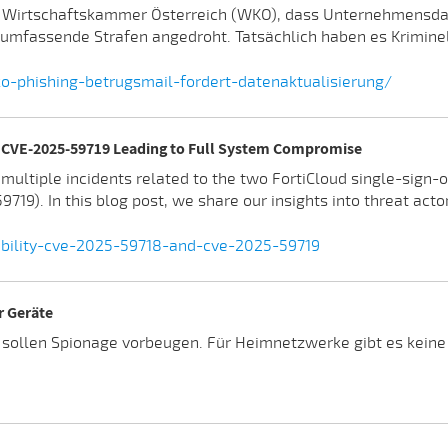
 Wirtschaftskammer Österreich (WKO), dass Unternehmensdat
n umfassende Strafen angedroht. Tatsächlich haben es Krimin
o-phishing-betrugsmail-fordert-datenaktualisierung/
d CVE-2025-59719 Leading to Full System Compromise
o multiple incidents related to the two FortiCloud single-sign
9). In this blog post, we share our insights into threat act
bility-cve-2025-59718-and-cve-2025-59719
r Geräte
 sollen Spionage vorbeugen. Für Heimnetzwerke gibt es keine