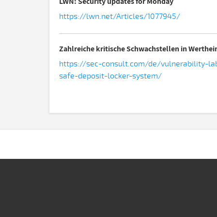
LWN: Security updates for Monday
https://lwn.net/Articles/1077945/
Zahlreiche kritische Schwachstellen in Werthe
https://sec-consult.com/de/vulnerability-l
safe-deposit-locker-system/