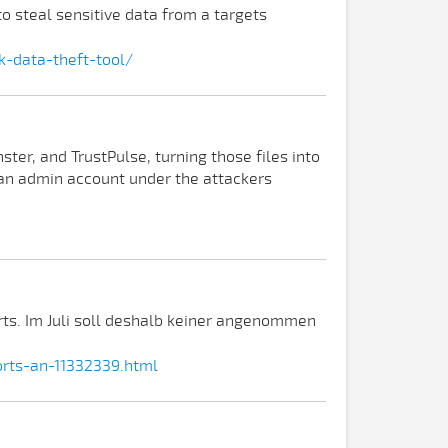
to steal sensitive data from a targets
k-data-theft-tool/
er, and TrustPulse, turning those files into
d an admin account under the attackers
rts. Im Juli soll deshalb keiner angenommen
rts-an-11332339.html