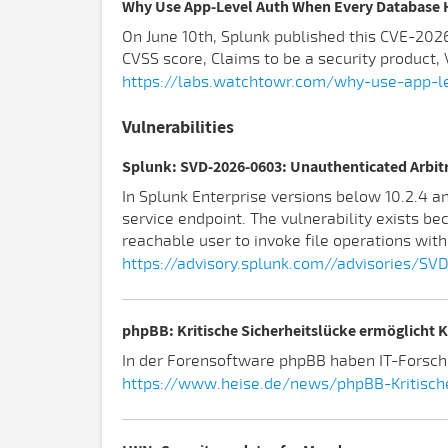
Why Use App-Level Auth When Every Database H
On June 10th, Splunk published this CVE-2026
CVSS score, Claims to be a security product,
https://labs.watchtowr.com/why-use-app-l
Vulnerabilities
Splunk: SVD-2026-0603: Unauthenticated Arbitra
In Splunk Enterprise versions below 10.2.4 an
service endpoint. The vulnerability exists b
reachable user to invoke file operations with
https://advisory.splunk.com//advisories/S
phpBB: Kritische Sicherheitslücke ermöglicht
In der Forensoftware phpBB haben IT-Forsche
https://www.heise.de/news/phpBB-Kritisch