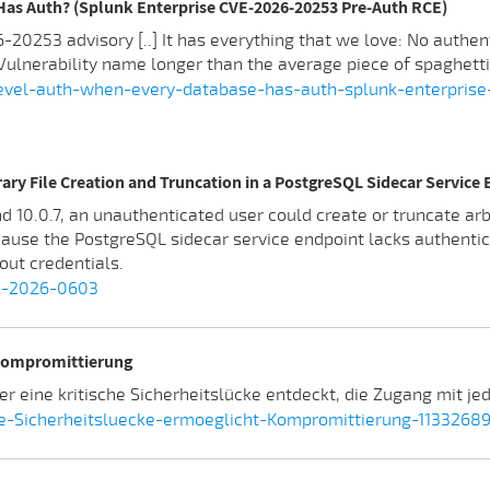
as Auth? (Splunk Enterprise CVE-2026-20253 Pre-Auth RCE)
-20253 advisory [..] It has everything that we love: No authe
 Vulnerability name longer than the average piece of spaghetti
evel-auth-when-every-database-has-auth-splunk-enterpris
ry File Creation and Truncation in a PostgreSQL Sidecar Service 
d 10.0.7, an unauthenticated user could create or truncate arb
ecause the PostgreSQL sidecar service endpoint lacks authenti
out credentials.
VD-2026-0603
 Kompromittierung
r eine kritische Sicherheitslücke entdeckt, die Zugang mit j
e-Sicherheitsluecke-ermoeglicht-Kompromittierung-11332689