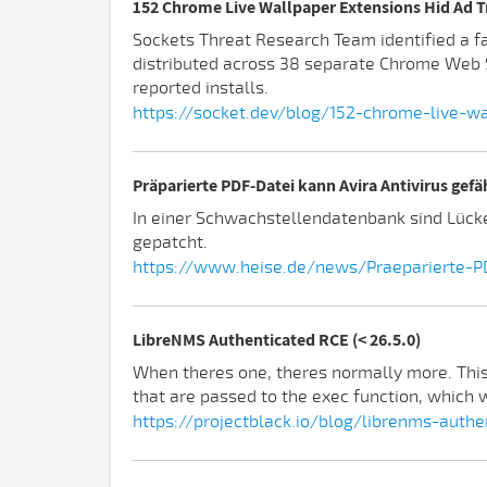
152 Chrome Live Wallpaper Extensions Hid Ad T
Sockets Threat Research Team identified a f
distributed across 38 separate Chrome Web S
reported installs.
https://socket.dev/blog/152-chrome-live-wa
Präparierte PDF-Datei kann Avira Antivirus gef
In einer Schwachstellendatenbank sind Lücken 
gepatcht.
https://www.heise.de/news/Praeparierte-PD
LibreNMS Authenticated RCE (< 26.5.0)
When theres one, theres normally more. This 
that are passed to the exec function, which w
https://projectblack.io/blog/librenms-auth