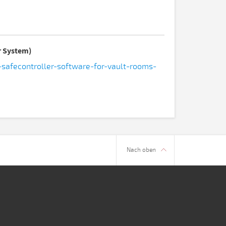
r System)
-safecontroller-software-for-vault-rooms-
Nach oben