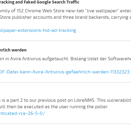
racking and Faked Google Search Traffic
amily of 152 Chrome Web Store new-tab "live wallpaper" exte
tore publisher accounts and three brand backends, carrying 
llpaper-extensions-hid-ad-tracking
ährlich werden
in Avira Antivirus aufgetaucht. Bislang listet der Softwareher
F-Datei-kann-Avira-Antivirus-gefaehrlich-werden-11332323
is a part 2 to our previous post on LibreNMS. This vulnerabil
ill then be executed as the user running the poller.
enticated-rce-26-5-0/