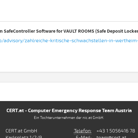
im SafeController Software for VAULT ROOMS (Safe Deposit Locke
ab/advisory/zahlreiche-kritische-schwachstellen-in-wertheim
CERT.at - Computer Emergency Response Team Austria
Ein Tochterunternehmen der nic.at GmbH.
CERT.at GmbH
Telefon:
+43 1 5056416 78
Karlsplatz 1/2/9
E-Mail:
team@cert.at