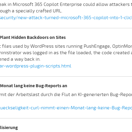
eak in Microsoft 365 Copilot Enterprise could allow attackers 
ough a specially crafted URL.
urity/new-attack-turned-microsoft-365-copilot-into-1-clic
Plant Hidden Backdoors on Sites
 files used by WordPress sites running PushEngage, OptinMonst
ministrator was logged in as the file loaded, the code create
pened a way back in.
r-wordpress-plugin-scripts.html
 Monat lang keine Bug-Reports an
mit der Arbeitslast durch die Flut an KI-generierten Bug-Repo
eckseligkeit-curl-nimmt-einen-Monat-lang-keine-Bug-Repo
lisierung