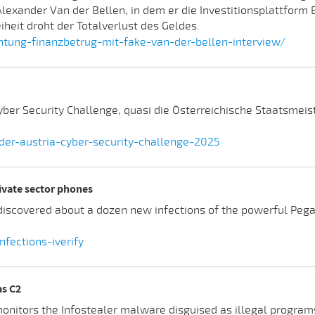
exander Van der Bellen, in dem er die Investitionsplattform B
eiheit droht der Totalverlust des Geldes.
htung-finanzbetrug-mit-fake-van-der-bellen-interview/
yber Security Challenge, quasi die Österreichische Staatsmeist
der-austria-cyber-security-challenge-2025
ivate sector phones
t discovered about a dozen new infections of the powerful Pe
fections-iverify
as C2
monitors the Infostealer malware disguised as illegal progra