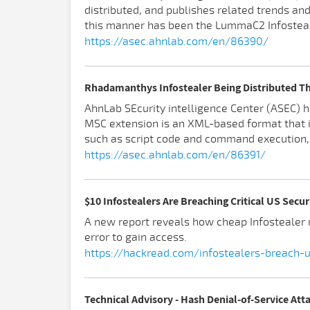
distributed, and publishes related trends an
this manner has been the LummaC2 Infostealer
https://asec.ahnlab.com/en/86390/
Rhadamanthys Infostealer Being Distributed T
AhnLab SEcurity intelligence Center (ASEC) h
MSC extension is an XML-based format that 
such as script code and command execution,
https://asec.ahnlab.com/en/86391/
$10 Infostealers Are Breaching Critical US Secur
A new report reveals how cheap Infostealer m
error to gain access.
https://hackread.com/infostealers-breach-us
Technical Advisory - Hash Denial-of-Service At