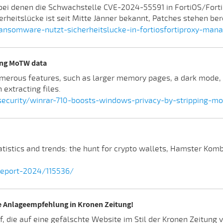
 bei denen die Schwachstelle CVE-2024-55591 in FortiOS/FortiPr
heitslücke ist seit Mitte Jänner bekannt, Patches stehen ber
ansomware-nutzt-sicherheitslucke-in-fortiosfortiproxy-man
ing MoTW data
merous features, such as larger memory pages, a dark mode, 
extracting files.
curity/winrar-710-boosts-windows-privacy-by-stripping-m
istics and trends: the hunt for crypto wallets, Hamster Komb
report-2024/115536/
ne Anlageempfehlung in Kronen Zeitung!
, die auf eine gefälschte Website im Stil der Kronen Zeitung v