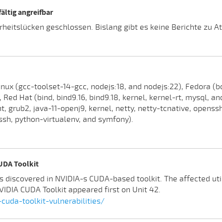
ältig angreifbar
eitslücken geschlossen. Bislang gibt es keine Berichte zu A
nux (gcc-toolset-14-gcc, nodejs:18, and nodejs:22), Fedora (b
ed Hat (bind, bind9.16, bind9.18, kernel, kernel-rt, mysql, a
t, grub2, java-11-openj9, kernel, netty, netty-tcnative, opens
nssh, python-virtualenv, and symfony).
CUDA Toolkit
es discovered in NVIDIA-s CUDA-based toolkit. The affected util
VIDIA CUDA Toolkit appeared first on Unit 42.
cuda-toolkit-vulnerabilities/