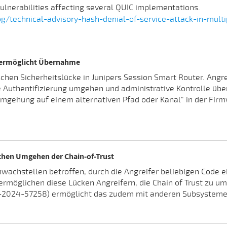
vulnerabilities affecting several QUIC implementations.
/technical-advisory-hash-denial-of-service-attack-in-mult
k ermöglicht Übernahme
ischen Sicherheitslücke in Junipers Session Smart Router. Angr
Authentifizierung umgehen und administrative Kontrolle übe
umgehung auf einem alternativen Pfad oder Kanal" in der Fir
chen Umgehen der Chain-of-Trust
wachstellen betroffen, durch die Angreifer beliebigen Code ei
, ermöglichen diese Lücken Angreifern, die Chain of Trust zu 
VE-2024-57258) ermöglicht das zudem mit anderen Subsysteme