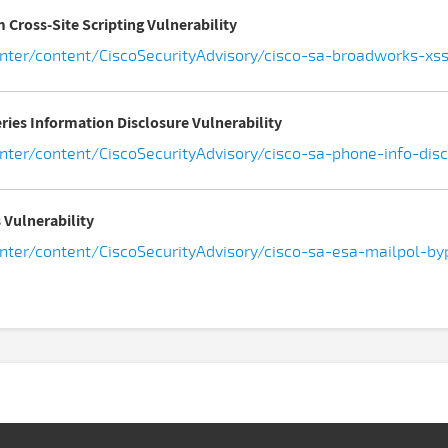
 Cross-Site Scripting Vulnerability
center/content/CiscoSecurityAdvisory/cisco-sa-broadworks-x
ies Information Disclosure Vulnerability
enter/content/CiscoSecurityAdvisory/cisco-sa-phone-info-di
 Vulnerability
center/content/CiscoSecurityAdvisory/cisco-sa-esa-mailpol-