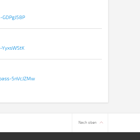
ss-GDPgJ58P
sc-YyxsWStK
bypass-5nVcJZMw
Nach oben