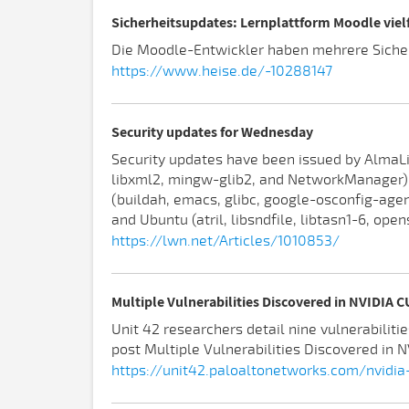
Sicherheitsupdates: Lernplattform Moodle vielf
Die Moodle-Entwickler haben mehrere Sicherh
https://www.heise.de/-10288147
Security updates for Wednesday
Security updates have been issued by AlmaLi
libxml2, mingw-glib2, and NetworkManager), R
(buildah, emacs, glibc, google-osconfig-agen
and Ubuntu (atril, libsndfile, libtasn1-6, ope
https://lwn.net/Articles/1010853/
Multiple Vulnerabilities Discovered in NVIDIA 
Unit 42 researchers detail nine vulnerabiliti
post Multiple Vulnerabilities Discovered in N
https://unit42.paloaltonetworks.com/nvidia-