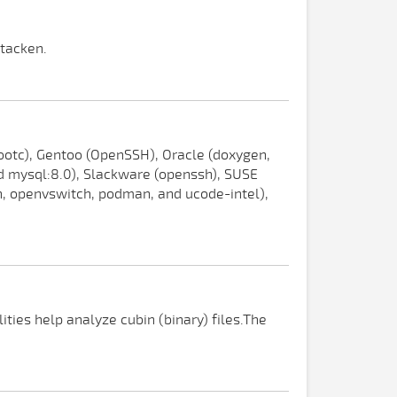
ttacken.
ootc), Gentoo (OpenSSH), Oracle (doxygen,
nd mysql:8.0), Slackware (openssh), SUSE
sh, openvswitch, podman, and ucode-intel),
ities help analyze cubin (binary) files.The