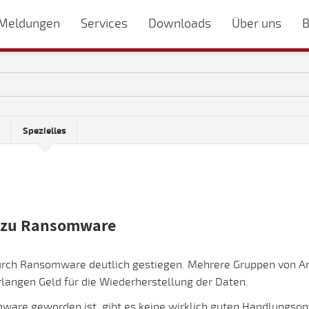
Meldungen
Services
Downloads
Über uns
B
Spezielles
n zu Ransomware
durch Ransomware deutlich gestiegen. Mehrere Gruppen von An
rlangen Geld für die Wiederherstellung der Daten.
re geworden ist, gibt es keine wirklich guten Handlungsopti