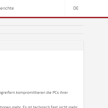
erichte
DE
greifern kompromittieren die PCs ihrer
onen mehr. Es ist technisch fast nicht mehr