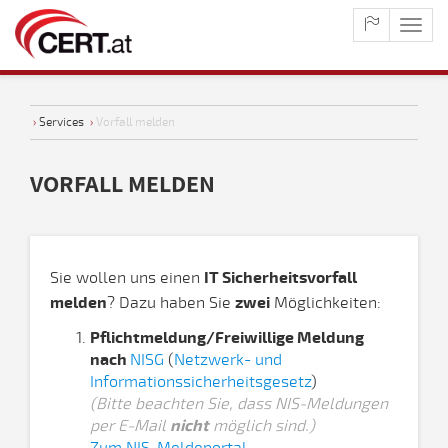
maste
naviga
›
Services
›
Vorfall melden
VORFALL MELDEN
Sie wollen uns einen
IT Sicherheitsvorfall
melden
? Dazu haben Sie
zwei
Möglichkeiten:
Pflichtmeldung/Freiwillige Meldung
nach
NISG
(
Netzwerk- und
Informationssicherheitsgesetz
)
(Bitte beachten Sie, dass NIS-Meldungen
per E-Mail
nicht
möglich sind.)