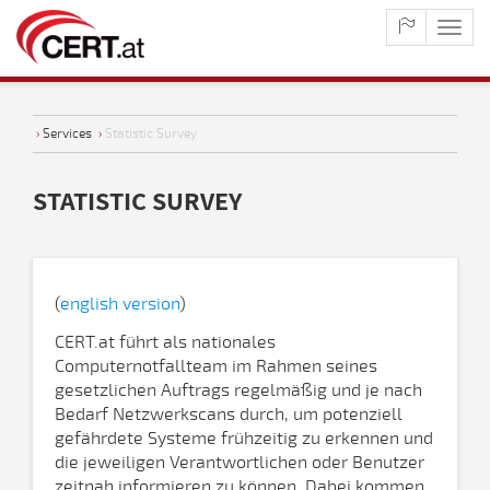
maste
naviga
›
Services
›
Statistic Survey
STATISTIC SURVEY
(
english version
)
CERT.at führt als nationales
Computernotfallteam im Rahmen seines
gesetzlichen Auftrags regelmäßig und je nach
Bedarf Netzwerkscans durch, um potenziell
gefährdete Systeme frühzeitig zu erkennen und
die jeweiligen Verantwortlichen oder Benutzer
zeitnah informieren zu können. Dabei kommen