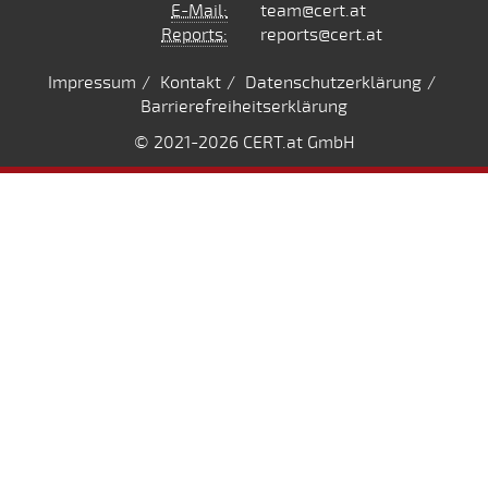
E-Mail:
team@cert.at
Reports:
reports@cert.at
Impressum
Kontakt
Datenschutzerklärung
Barrierefreiheitserklärung
© 2021
-2026 CERT.at GmbH