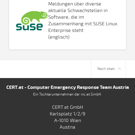
Meldungen über diverse
aktuelle Schwachstellen in
Software, die im
Zusammenhang mit SUSE Linux
Enterprise steht
(englisch)
Nach oben
CERT.at - Computer Emergency Response Team Austria
Ein Tochterunternehmen der nic.at GmbH.
CERT.at GmbH
Karlsplatz 1/2/9
A-1010 Wien
Austria