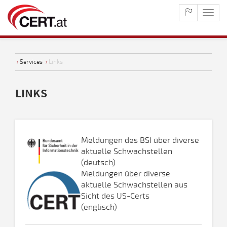
maste
naviga
›
Services
›
Links
LINKS
Meldungen des BSI über diverse
aktuelle Schwachstellen
(deutsch)
Meldungen über diverse
aktuelle Schwachstellen aus
Sicht des US-Certs
(englisch)