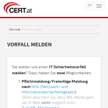
maste
naviga
›
Services
›
Vorfall melden
VORFALL MELDEN
Sie wollen uns einen
IT Sicherheitsvorfall
melden
? Dazu haben Sie
zwei
Möglichkeiten:
Pflichtmeldung/Freiwillige Meldung
nach
NISG
(
Netzwerk- und
Informationssicherheitsgesetz
)
(Bitte beachten Sie, dass NIS-Meldungen
per E-Mail
nicht
möglich sind.)