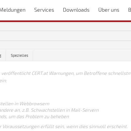
Meldungen
Services
Downloads
Über uns
B
g
Spezielles
 veröffentlicht CERT.at Warnungen, um Betroffene schnellstm
ein:
hstellen in Webbrowsern
 andere an, z.B. Schwachstellen in Mail-Servern
unds, um das Problem zu beheben
r Voraussetzungen erfüllt sein, wenn dies sinnvoll erscheint.