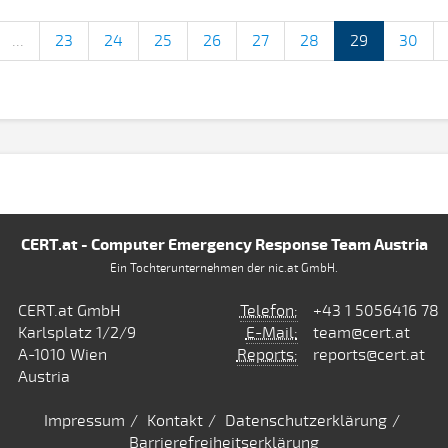
...
23
24
25
26
27
28
29
30
CERT.at - Computer Emergency Response Team Austria
Ein Tochterunternehmen der nic.at GmbH.
CERT.at GmbH
Telefon:
+43 1 5056416 78
Karlsplatz 1/2/9
E-Mail:
team@cert.at
A-1010 Wien
Reports:
reports@cert.at
Austria
Impressum
Kontakt
Datenschutzerklärung
Barrierefreiheitserklärung