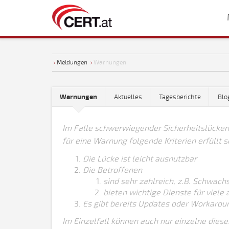
›
Meldungen
›
Warnungen
Warnungen
Aktuelles
Tagesberichte
Blo
Im Falle schwerwiegender Sicherheitslücken
für eine Warnung folgende Kriterien erfüllt s
Die Lücke ist leicht ausnutzbar
Die Betroffenen
sind sehr zahlreich, z.B. Schwac
bieten wichtige Dienste für viele
Es gibt bereits Updates oder Workaro
Im Einzelfall können auch nur einzelne diese