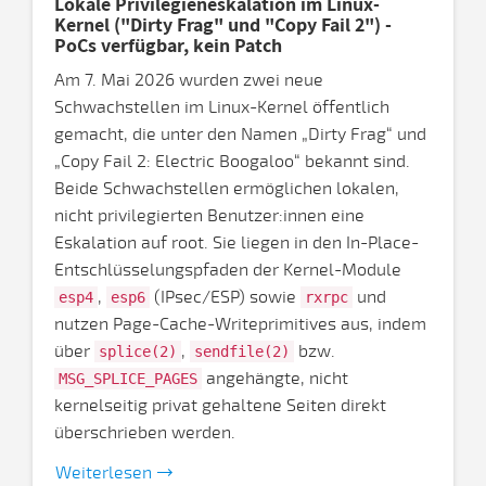
Lokale Privilegieneskalation im Linux-
Kernel ("Dirty Frag" und "Copy Fail 2") -
PoCs verfügbar, kein Patch
Am 7. Mai 2026 wurden zwei neue
Schwachstellen im Linux-Kernel öffentlich
gemacht, die unter den Namen „Dirty Frag“ und
„Copy Fail 2: Electric Boogaloo“ bekannt sind.
Beide Schwachstellen ermöglichen lokalen,
nicht privilegierten Benutzer:innen eine
Eskalation auf root. Sie liegen in den In-Place-
Entschlüsselungspfaden der Kernel-Module
,
(IPsec/ESP) sowie
und
esp4
esp6
rxrpc
nutzen Page-Cache-Writeprimitives aus, indem
über
,
bzw.
splice(2)
sendfile(2)
angehängte, nicht
MSG_SPLICE_PAGES
kernelseitig privat gehaltene Seiten direkt
überschrieben werden.
Weiterlesen