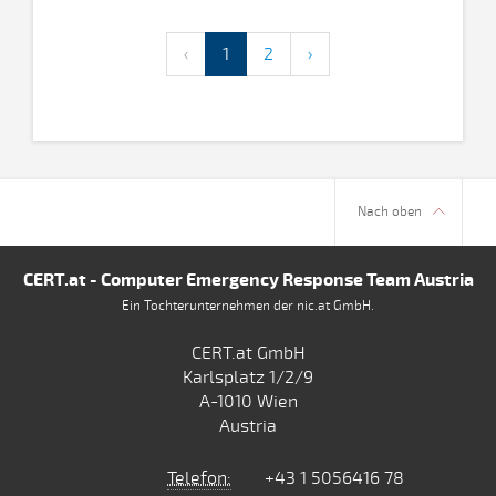
‹
1
2
›
Nach oben
CERT.at - Computer Emergency Response Team Austria
Ein Tochterunternehmen der nic.at GmbH.
CERT.at GmbH
Karlsplatz 1/2/9
A-1010 Wien
Austria
Telefon:
+43 1 5056416 78