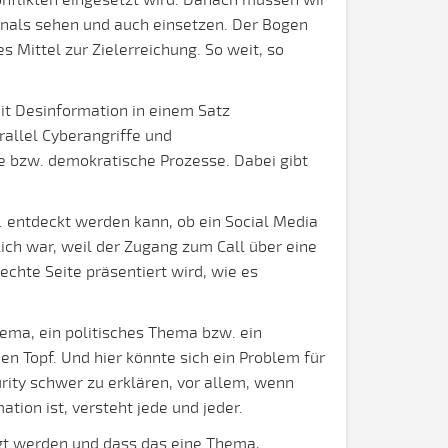
onflikten eingesetzt wird. Danach müssen wir
rsenals sehen und auch einsetzen. Der Bogen
s Mittel zur Zielerreichung. So weit, so
it Desinformation in einem Satz
rallel Cyberangriffe und
 bzw. demokratische Prozesse. Dabei gibt
 entdeckt werden kann, ob ein Social Media
ich war, weil der Zugang zum Call über eine
echte Seite präsentiert wird, wie es
hema, ein politisches Thema bzw. ein
n Topf. Und hier könnte sich ein Problem für
rity schwer zu erklären, vor allem, wenn
tion ist, versteht jede und jeder.
agt werden und dass das eine Thema,