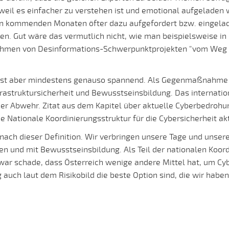
eil es einfacher zu verstehen ist und emotional aufgeladen w
en kommenden Monaten öfter dazu aufgefordert bzw. eingela
n. Gut wäre das vermutlich nicht, wie man beispielsweise in 
Rahmen von Desinformations-Schwerpunktprojekten "vom Weg
 ist aber mindestens genauso spannend. Als Gegenmaßnahme z
astruktursicherheit und Bewusstseinsbildung. Das internation
samer Abwehr. Zitat aus dem Kapitel über aktuelle Cyberbedr
e Nationale Koordinierungsstruktur für die Cybersicherheit akt
 nach dieser Definition. Wir verbringen unsere Tage und unser
n und mit Bewusstseinsbildung. Als Teil der nationalen Koordi
zwar schade, dass Österreich wenige andere Mittel hat, um Cyb
auch laut dem Risikobild die beste Option sind, die wir habe