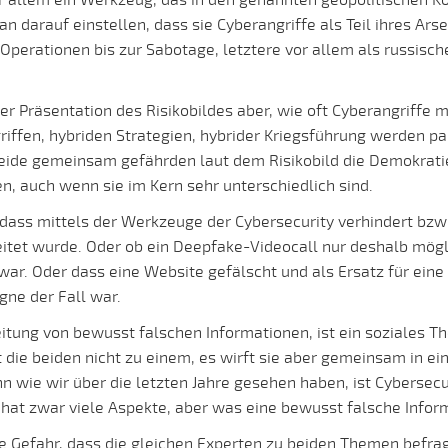
or allem ein Werkzeug, das in den genannten geopolitischen K
an darauf einstellen, dass sie Cyberangriffe als Teil ihres A
Operationen bis zur Sabotage, letztere vor allem als russische
 Präsentation des Risikobildes aber, wie oft Cyberangriffe m
iffen, hybriden Strategien, hybrider Kriegsführung werden pa
ide gemeinsam gefährden laut dem Risikobild die Demokratie
, auch wenn sie im Kern sehr unterschiedlich sind.
dass mittels der Werkzeuge der Cybersecurity verhindert bzw.
itet wurde. Oder ob ein Deepfake-Videocall nur deshalb mögl
war. Oder dass eine Website gefälscht und als Ersatz für eine 
gne der Fall war.
itung von bewusst falschen Informationen, ist ein soziales T
ie beiden nicht zu einem, es wirft sie aber gemeinsam in eine
n wie wir über die letzten Jahre gesehen haben, ist Cybersecu
at zwar viele Aspekte, aber was eine bewusst falsche Informa
ie Gefahr, dass die gleichen Experten zu beiden Themen befr