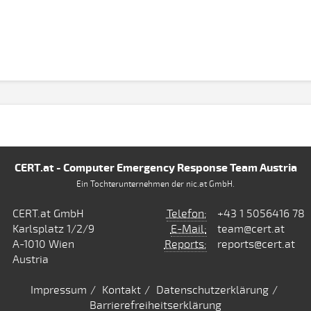
CERT.at - Computer Emergency Response Team Austria
Ein Tochterunternehmen der nic.at GmbH.
CERT.at GmbH
Telefon:
+43 1 5056416 78
Karlsplatz 1/2/9
E-Mail:
team@cert.at
A-1010 Wien
Reports:
reports@cert.at
Austria
Impressum
Kontakt
Datenschutzerklärung
Barrierefreiheitserklärung