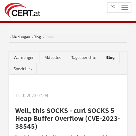
maste
naviga
›
Meldungen
›
Blog
›
Show
Warnungen
Aktuelles
Tagesberichte
Blog
Spezielles
12.10.2023 07:09
Well, this SOCKS - curl SOCKS 5
Heap Buffer Overflow (CVE-2023-
38545)