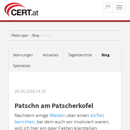
maste
naviga
›
Meldungen
›
Blog
›
Show
Warnungen
Aktuelles
Tagesberichte
Blog
Spezielles
20.04.2018 14:10
Patschn am Patscherkofel
Nachdem einige
Medien
über einen
Vorfall
berichten
, bei dem auch wir involviert waren,
will ich hier ein paar Fakten klarstellen: