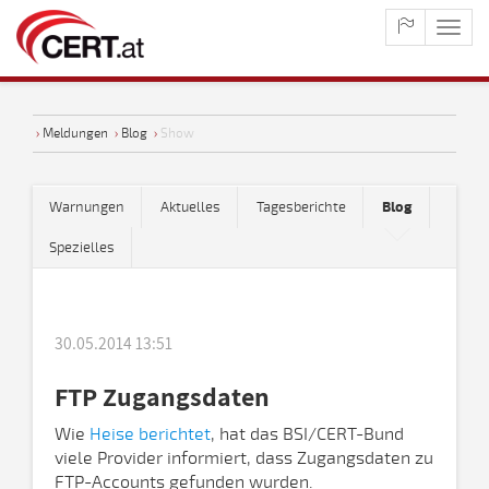
maste
naviga
›
Meldungen
›
Blog
›
Show
Warnungen
Aktuelles
Tagesberichte
Blog
Spezielles
30.05.2014 13:51
FTP Zugangsdaten
Wie
Heise berichtet
, hat das BSI/CERT-Bund
viele Provider informiert, dass Zugangsdaten zu
FTP-Accounts gefunden wurden.