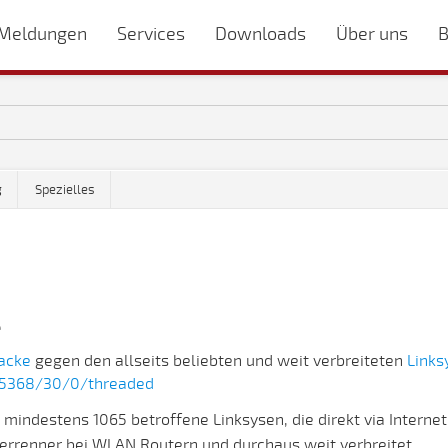
Meldungen
Services
Downloads
Über uns
B
g
Spezielles
e
acke
gegen den allseits beliebten und weit verbreiteten
Link
25368/30/0/threaded
mindestens 1065 betroffene Linksysen, die direkt via Interne
auerrenner bei WLAN Routern und durchaus weit verbreitet.