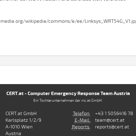
ikimedia.org/wikipedia/commons/e/ee/Linksys_WRT54G_V1.jpg 
CERT.at - Computer Emergency Response Team Austria
Ein Tochterunternehmen der nic.at GmbH.
CERT.at GmbH
Telefon:
+43 1 5056416 78
Karlsplatz 1/2/9
E-Mail:
team@cert.at
A-1010 Wien
Reports:
reports@cert.at
Austria