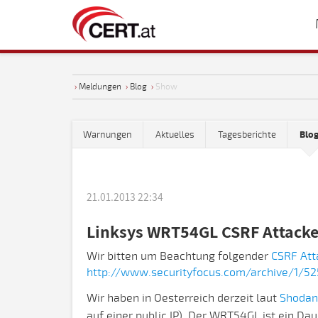
›
Meldungen
›
Blog
›
Show
Warnungen
Aktuelles
Tagesberichte
Blo
21.01.2013 22:34
Linksys WRT54GL CSRF Attack
Wir bitten um Beachtung folgender
CSRF Att
http://www.securityfocus.com/archive/1/5
Wir haben in Oesterreich derzeit laut
Shodan
auf einer public IP). Der WRT54GL ist ein D