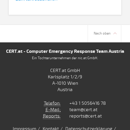
Nach oben
CERT.at - Computer Emergency Response Team Austria
Ein Tochterunternehmen der nic.at GmbH.
CERT.at GmbH
Karlsplatz 1/2/9
A-1010 Wien
Austria
Telefon:
+43 1 5056416 78
E-Mail:
team@cert.at
Reports:
reports@cert.at
Impressum
Kontakt
Datenschutzerklärung