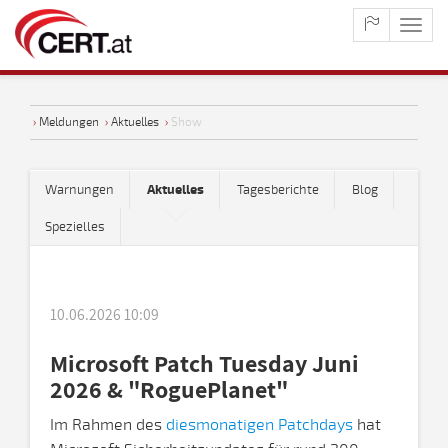
maste
naviga
›
Meldungen
›
Aktuelles
›
Show
Warnungen
Aktuelles
Tagesberichte
Blog
Spezielles
10.06.2026 10:09
Microsoft Patch Tuesday Juni
2026 & "RoguePlanet"
Im Rahmen des
diesmonatigen Patchdays
hat