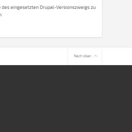
e) des eingesetzten Drupal-Versionszweigs zu
n.
Nach oben