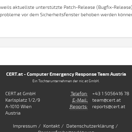
jeweils aktuellste unterstützte Patch-Release (Bugfix-Releas
gsprobleme vor dem Sicherheitsfenster behoben werden könne
CERT.at - Computer Emergency Response Team Austria
Ein Tochterunternehmen der nic.at GmbH.
CERT.at GmbH
Telefon:
+43 1 5056416 78
Karlsplatz 1/2/9
E-Mail:
team@cert.at
A-1010 Wien
Reports:
reports@cert.at
Austria
Impressum
Kontakt
Datenschutzerklärung