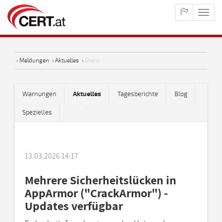
maste
naviga
›
Meldungen
›
Aktuelles
›
Show
Warnungen
Aktuelles
Tagesberichte
Blog
Spezielles
13.03.2026 14:17
Mehrere Sicherheitslücken in
AppArmor ("CrackArmor") -
Updates verfügbar